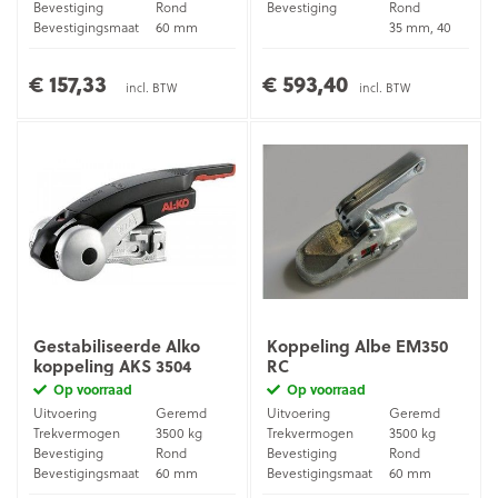
Bevestiging
Rond
Bevestiging
Rond
Bevestigingsmaat
60 mm
35 mm, 40
Bevestigingsmaat
mm, 45 mm,
Materiaal
Gietijzer
50 mm
€ 157,33
€ 593,40
incl. BTW
incl. BTW
Gestabiliseerde Alko
Koppeling Albe EM350
koppeling AKS 3504
RC
Op voorraad
Op voorraad
Uitvoering
Geremd
Uitvoering
Geremd
Trekvermogen
3500 kg
Trekvermogen
3500 kg
Bevestiging
Rond
Bevestiging
Rond
Bevestigingsmaat
60 mm
Bevestigingsmaat
60 mm
Materiaal
Gietijzer