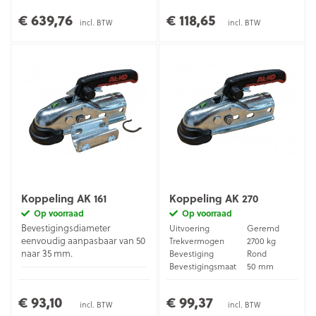
€ 639,76
€ 118,65
incl. BTW
incl. BTW
Koppeling AK 161
Koppeling AK 270
Op voorraad
Op voorraad
Bevestigingsdiameter
Uitvoering
Geremd
eenvoudig aanpasbaar van 50
Trekvermogen
2700 kg
naar 35 mm.
Bevestiging
Rond
Bevestigingsmaat
50 mm
Verzinkt
Uitvoering
Geremd
Materiaal
staal
Trekvermogen
1600 kg
€ 93,10
€ 99,37
Bevestiging
Rond
incl. BTW
incl. BTW