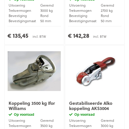
Uitvoering
Geremd
Uitvoering
Geremd
Trekvermogen
3000 kg
Trekvermogen
2700 kg
Bevestiging
Rond
Bevestiging
Rond
Bevestigingsmaat
50 mm
Bevestigingsmaat
50 mm
Materiaal
Gietijzer
Materiaal
Gietijzer
€ 135,45
€ 142,28
incl. BTW
incl. BTW
Koppeling 3500 kg Ifor
Gestabiliseerde Alko
Williams
koppeling AKS3004
Op voorraad
Op voorraad
Uitvoering
Geremd
Uitvoering
Geremd
Trekvermogen
3500 kg
Trekvermogen
3000 kg