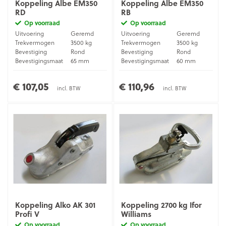
Koppeling Albe EM350
Koppeling Albe EM350
RD
RB
Op voorraad
Op voorraad
Uitvoering
Geremd
Uitvoering
Geremd
Trekvermogen
3500 kg
Trekvermogen
3500 kg
Bevestiging
Rond
Bevestiging
Rond
Bevestigingsmaat
65 mm
Bevestigingsmaat
60 mm
Materiaal
Gietijzer
Materiaal
Gietijzer
€ 107,05
€ 110,96
incl. BTW
incl. BTW
Koppeling Alko AK 301
Koppeling 2700 kg Ifor
Profi V
Williams
Op voorraad
Op voorraad