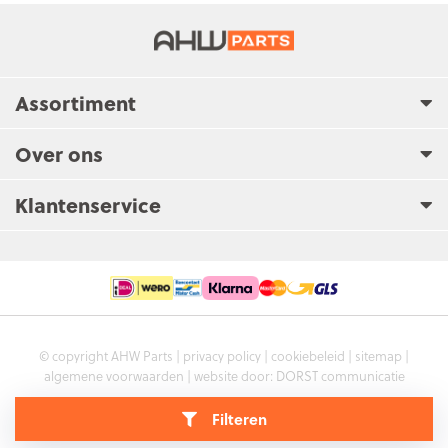
Assortiment
Over ons
Klantenservice
© copyright AHW Parts |
privacy policy
|
cookiebeleid
|
sitemap
|
algemene voorwaarden
| website door:
DORST communicatie
Filteren