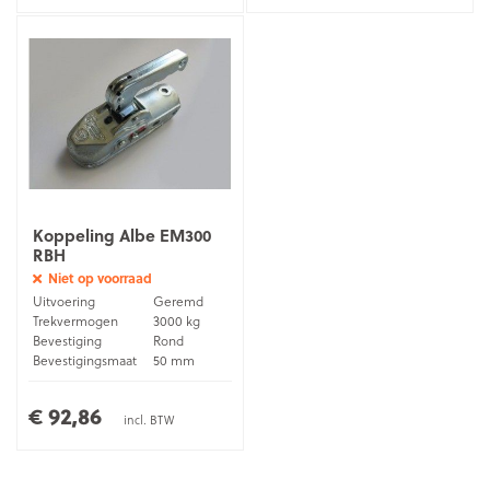
35 mm, 50
Bevestigingsmaat
mm
Verzinkt
Materiaal
staal
Koppeling Albe EM300
RBH
Niet op voorraad
Uitvoering
Geremd
Trekvermogen
3000 kg
Bevestiging
Rond
Bevestigingsmaat
50 mm
Materiaal
Gietijzer
€ 92,86
incl. BTW