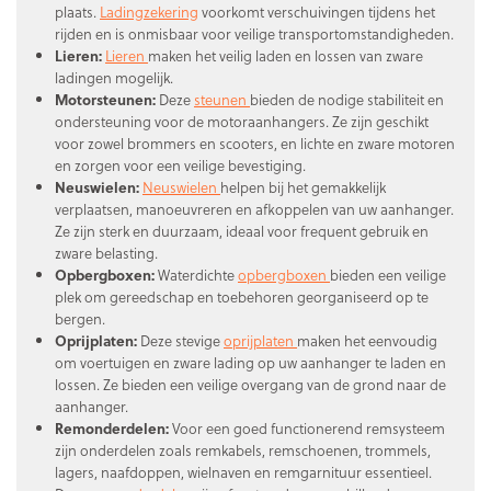
plaats.
Ladingzekering
voorkomt verschuivingen tijdens het
rijden en is onmisbaar voor veilige transportomstandigheden.
Lieren:
Lieren
maken het veilig laden en lossen van zware
ladingen mogelijk.
Motorsteunen:
Deze
steunen
bieden de nodige stabiliteit en
ondersteuning voor de motoraanhangers. Ze zijn geschikt
voor zowel brommers en scooters, en lichte en zware motoren
en zorgen voor een veilige bevestiging.
Neuswielen:
Neuswielen
helpen bij het gemakkelijk
verplaatsen, manoeuvreren en afkoppelen van uw aanhanger.
Ze zijn sterk en duurzaam, ideaal voor frequent gebruik en
zware belasting.
Opbergboxen:
Waterdichte
opbergboxen
bieden een veilige
plek om gereedschap en toebehoren georganiseerd op te
bergen.
Oprijplaten:
Deze stevige
oprijplaten
maken het eenvoudig
om voertuigen en zware lading op uw aanhanger te laden en
lossen. Ze bieden een veilige overgang van de grond naar de
aanhanger.
Remonderdelen:
Voor een goed functionerend remsysteem
zijn onderdelen zoals remkabels, remschoenen, trommels,
lagers, naafdoppen, wielnaven en remgarnituur essentieel.