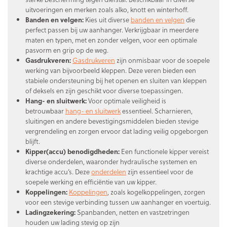
uitvoeringen en merken zoals alko, knott en winterhoff.
Banden en velgen:
Kies uit diverse
banden en velgen
die
perfect passen bij uw aanhanger. Verkrijgbaar in meerdere
maten en typen, met en zonder velgen, voor een optimale
pasvorm en grip op de weg.
Gasdrukveren:
Gasdrukveren
zijn onmisbaar voor de soepele
werking van bijvoorbeeld kleppen. Deze veren bieden een
stabiele ondersteuning bij het openen en sluiten van kleppen
of deksels en zijn geschikt voor diverse toepassingen.
Hang- en sluitwerk:
Voor optimale veiligheid is
betrouwbaar
hang- en sluitwerk
essentieel. Scharnieren,
sluitingen en andere bevestigingsmiddelen bieden stevige
vergrendeling en zorgen ervoor dat lading veilig opgeborgen
blijft.
Kipper(accu) benodigdheden:
Een functionele kipper vereist
diverse onderdelen, waaronder hydraulische systemen en
krachtige accu’s. Deze
onderdelen
zijn essentieel voor de
soepele werking en efficiëntie van uw kipper.
Koppelingen:
Koppelingen
, zoals kogelkoppelingen, zorgen
voor een stevige verbinding tussen uw aanhanger en voertuig.
Ladingzekering:
Spanbanden, netten en vastzetringen
houden uw lading stevig op zijn