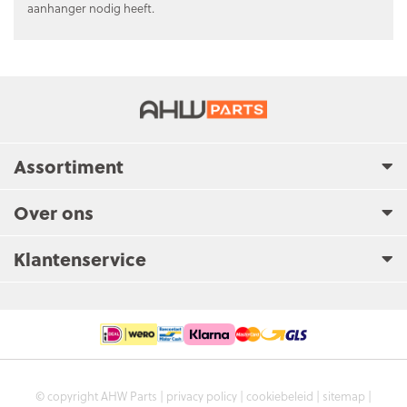
aanhanger nodig heeft.
Assortiment
Over ons
Klantenservice
© copyright AHW Parts |
privacy policy
|
cookiebeleid
|
sitemap
|