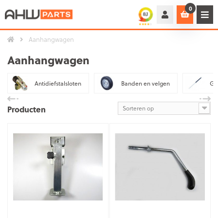
0
Aanhangwagen
Aanhangwagen
Antidiefstalsloten
Banden en velgen
Ga
Producten
Sorteren op