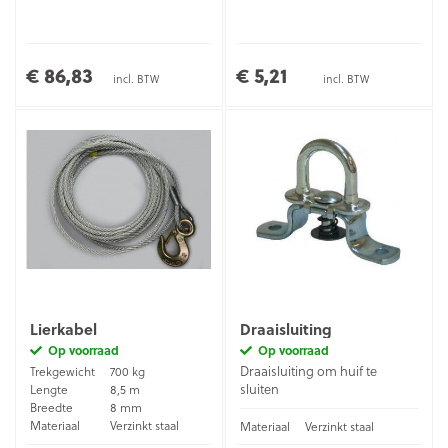
€ 86,83
€ 5,21
incl. BTW
incl. BTW
Lierkabel
Draaisluiting
Op voorraad
Op voorraad
Draaisluiting om huif te
Trekgewicht
700 kg
sluiten
Lengte
8,5 m
Breedte
8 mm
Materiaal
Verzinkt staal
Materiaal
Verzinkt staal