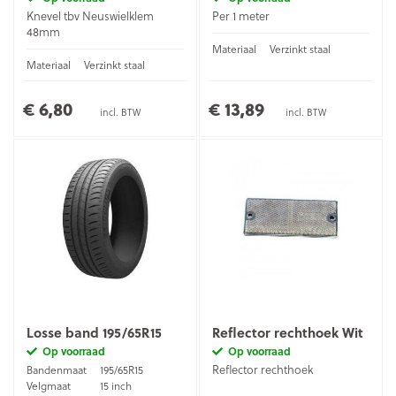
Knevel tbv Neuswielklem
Per 1 meter
48mm
Materiaal
Verzinkt staal
Materiaal
Verzinkt staal
€ 6,80
€ 13,89
incl. BTW
incl. BTW
Losse band 195/65R15
Reflector rechthoek Wit
Op voorraad
Op voorraad
Reflector rechthoek
Bandenmaat
195/65R15
Velgmaat
15 inch