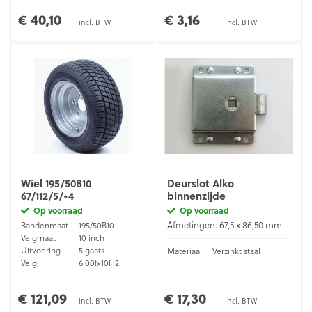
€ 40,10
€ 3,16
incl. BTW
incl. BTW
Wiel 195/50B10
Deurslot Alko
67/112/5/-4
binnenzijde
Op voorraad
Op voorraad
Afmetingen: 67,5 x 86,50 mm
Bandenmaat
195/50B10
Velgmaat
10 inch
Uitvoering
5 gaats
Materiaal
Verzinkt staal
Velg
6.00Ix10H2
ET waarde
-4
€ 121,09
€ 17,30
incl. BTW
incl. BTW