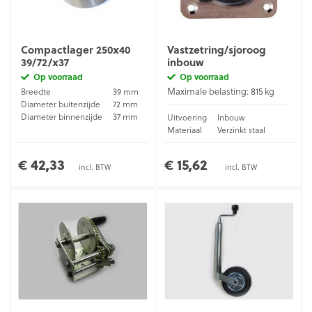
Compactlager 250x40
Vastzetring/sjoroog
39/72/x37
inbouw
Op voorraad
Op voorraad
Maximale belasting: 815 kg
Breedte
39 mm
Diameter buitenzijde
72 mm
Diameter binnenzijde
37 mm
Uitvoering
Inbouw
Materiaal
Verzinkt staal
€ 42,33
€ 15,62
incl. BTW
incl. BTW