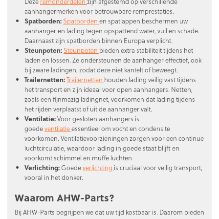
Deze
remonderdelen
zijn afgestemd op verschillende
aanhangermerken voor betrouwbare remprestaties.
Spatborden:
Spatborden
en spatlappen beschermen uw
aanhanger en lading tegen opspattend water, vuil en schade.
Daarnaast zijn spatborden binnen Europa verplicht.
Steunpoten:
Steunpoten
bieden extra stabiliteit tijdens het
laden en lossen. Ze ondersteunen de aanhanger effectief, ook
bij zware ladingen, zodat deze niet kantelt of beweegt.
Trailernetten:
Trailernetten
houden lading veilig vast tijdens
het transport en zijn ideaal voor open aanhangers. Netten,
zoals een fijnmazig ladingnet, voorkomen dat lading tijdens
het rijden verplaatst of uit de aanhanger valt.
Ventilatie:
Voor gesloten aanhangers is
goede
ventilatie
essentieel om vocht en condens te
voorkomen. Ventilatievoorzieningen zorgen voor een continue
luchtcirculatie, waardoor lading in goede staat blijft en
voorkomt schimmel en muffe luchten
Verlichting:
Goede
verlichting
is cruciaal voor veilig transport,
vooral in het donker.
Waarom AHW-Parts?
Bij AHW-Parts begrijpen we dat uw tijd kostbaar is. Daarom bieden