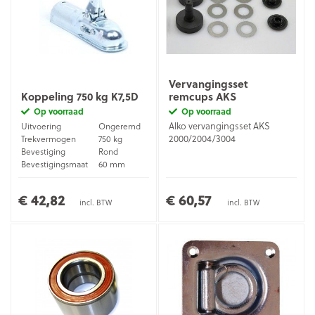
Vervangingsset
Koppeling 750 kg K7,5D
remcups AKS
Op voorraad
Op voorraad
Alko vervangingsset AKS
Uitvoering
Ongeremd
2000/2004/3004
Trekvermogen
750 kg
Bevestiging
Rond
Bevestigingsmaat
60 mm
Verzinkt
Materiaal
staal
€ 42,82
€ 60,57
incl. BTW
incl. BTW