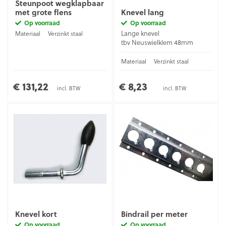
Steunpoot wegklapbaar
met grote flens
Knevel lang
Op voorraad
Op voorraad
Lange knevel
Materiaal
Verzinkt staal
tbv Neuswielklem 48mm
Materiaal
Verzinkt staal
€ 131,22
€ 8,23
incl. BTW
incl. BTW
Knevel kort
Bindrail per meter
Op voorraad
Op voorraad