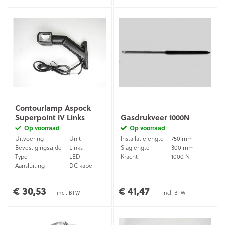
Contourlamp Aspock
Superpoint IV Links
Gasdrukveer 1000N
Op voorraad
Op voorraad
Uitvoering
Unit
Installatielengte
750 mm
Bevestigingszijde
Links
Slaglengte
300 mm
Type
LED
Kracht
1000 N
Aansluiting
DC kabel
€ 30,53
€ 41,47
incl. BTW
incl. BTW