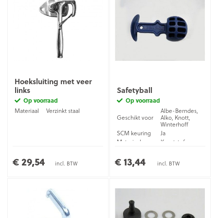
Hoeksluiting met veer
links
Safetyball
Op voorraad
Op voorraad
Materiaal
Verzinkt staal
Albe-Berndes,
Geschikt voor
Alko, Knott,
Winterhoff
SCM keuring
Ja
Materiaal
Kunststof
€ 29,54
€ 13,44
incl. BTW
incl. BTW