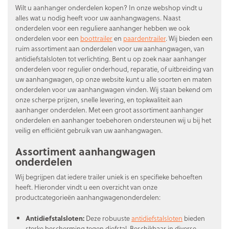
Wilt u aanhanger onderdelen kopen? In onze webshop vindt u
alles wat u nodig heeft voor uw aanhangwagens. Naast
onderdelen voor een reguliere aanhanger hebben we ook
onderdelen voor een
boottrailer
en
paardentrailer
. Wij bieden een
ruim assortiment aan onderdelen voor uw aanhangwagen, van
antidiefstalsloten tot verlichting. Bent u op zoek naar aanhanger
onderdelen voor regulier onderhoud, reparatie, of uitbreiding van
uw aanhangwagen, op onze website kunt u alle soorten en maten
onderdelen voor uw aanhangwagen vinden. Wij staan bekend om
onze scherpe prijzen, snelle levering, en topkwaliteit aan
aanhanger onderdelen. Met een groot assortiment aanhanger
onderdelen en aanhanger toebehoren ondersteunen wij u bij het
veilig en efficiënt gebruik van uw aanhangwagen.
Assortiment aanhangwagen
onderdelen
Wij begrijpen dat iedere trailer uniek is en specifieke behoeften
heeft. Hieronder vindt u een overzicht van onze
productcategorieën aanhangwagenonderdelen:
Antidiefstalsloten:
Deze robuuste
antidiefstalsloten
bieden
sterke bescherming tegen diefstal. Beschikbaar in diverse