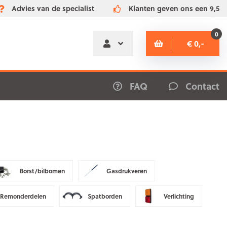
Advies van de specialist
Klanten geven ons een 9,5
0
€ 0,-
FAQ
Contact
Borst/bilbomen
Gasdrukveren
Remonderdelen
Spatborden
Verlichting