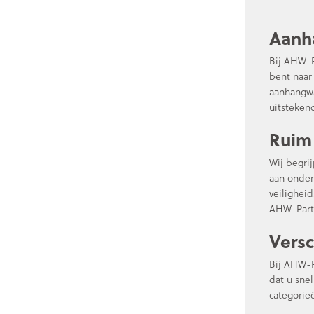
Aanh
Bij AHW-P
bent naar
aanhangwa
uitstekend
Ruim 
Wij begri
aan onder
veilighei
AHW-Parts
Versc
Bij AHW-P
dat u sne
categorie