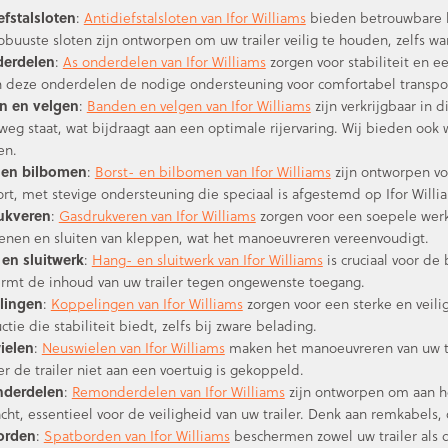
efstalsloten
:
Antidiefstalsloten van Ifor Williams
bieden betrouwbare be
obuuste sloten zijn ontworpen om uw trailer veilig te houden, zelfs wa
derdelen
:
As onderdelen van Ifor Williams
zorgen voor stabiliteit en ee
 deze onderdelen de nodige ondersteuning voor comfortabel transpo
n en velgen
:
Banden en velgen van Ifor Williams
zijn verkrijgbaar in d
weg staat, wat bijdraagt aan een optimale rijervaring. Wij bieden oo
en.
 en bilbomen
:
Borst- en bilbomen van Ifor Williams
zijn ontworpen vo
rt, met stevige ondersteuning die speciaal is afgestemd op Ifor Willia
ukveren
:
Gasdrukveren van Ifor Williams
zorgen voor een soepele werk
enen en sluiten van kleppen, wat het manoeuvreren vereenvoudigt.
en sluitwerk
:
Hang- en sluitwerk van Ifor Williams
is cruciaal voor de 
rmt de inhoud van uw trailer tegen ongewenste toegang.
lingen
:
Koppelingen van Ifor Williams
zorgen voor een sterke en veili
ctie die stabiliteit biedt, zelfs bij zware belading.
ielen
:
Neuswielen van Ifor Williams
maken het manoeuvreren van uw tra
r de trailer niet aan een voertuig is gekoppeld.
derdelen
:
Remonderdelen van Ifor Williams
zijn ontworpen om aan h
cht, essentieel voor de veiligheid van uw trailer. Denk aan remkabel
orden
:
Spatborden van Ifor Williams
beschermen zowel uw trailer als d