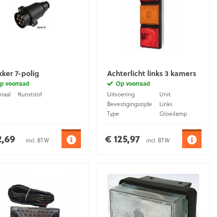
kker 7-polig
Achterlicht links 3 kamers
p voorraad
Op voorraad
iaal
Kunststof
Uitvoering
Unit
Bevestigingszijde
Links
Type
Gloeilamp
Aansluiting
Kabel
2,69
€ 125,97
incl. BTW
incl. BTW