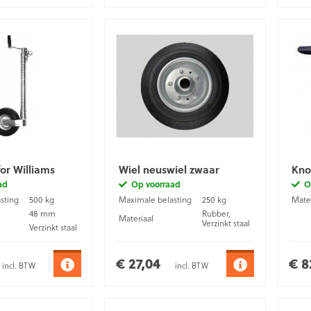
for Williams
Wiel neuswiel zwaar
Kno
ad
Op voorraad
O
sting
500 kg
Maximale belasting
250 kg
Mater
48 mm
Rubber,
Materiaal
Verzinkt staal
Verzinkt staal
€ 27,04
€ 8
incl. BTW
incl. BTW