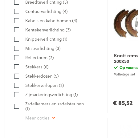
Breedteverlichting
(5)
Contourverlichting
(4)
Kabels en kabelbomen
(4)
Kentekenverlichting
(3)
Knipperverlichting
(1)
Mistverlichting
(3)
Knott rem
Reflectoren
(2)
200x50
Stekkers
(6)
Op voorra
Volledige set
Stekkerdozen
(5)
Stekkerverlopen
(2)
Zijmarkeringsverlichting
(1)
€ 85,52
Zadelkamers en zadelsteunen
(1)
Meer opties