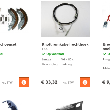
schoenset
Knott remkabel rechthoek
Bre
1100
snel
ad
Op voorraad
O
Lengt
Lengte
101 - 110 cm
Bevestiging
Trekoog
Mater
€ 33,32
€ 9
incl. BTW
incl. BTW