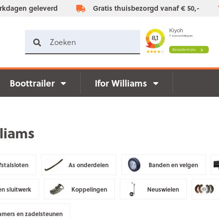
rkdagen geleverd
Gratis thuisbezorgd vanaf € 50,-
Boottrailer
Ifor Williams
lliams
fstalsloten
As onderdelen
Banden en velgen
n sluitwerk
Koppelingen
Neuswielen
amers en zadelsteunen