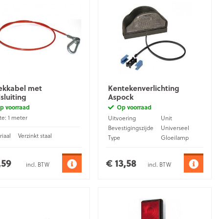
ekkabel met
Kentekenverlichting
sluiting
Aspock
p voorraad
Op voorraad
e: 1 meter
Uitvoering
Unit
Bevestigingszijde
Universeel
iaal
Verzinkt staal
Type
Gloeilamp
Aansluiting
Kabel
,59
€ 13,58
incl. BTW
incl. BTW