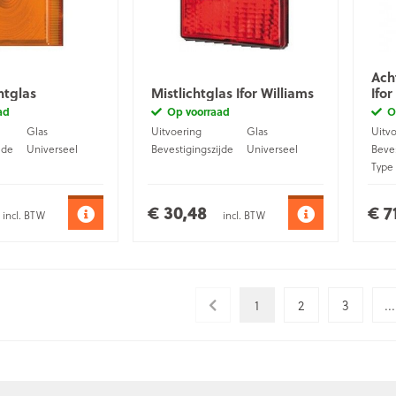
Ach
htglas
Mistlichtglas Ifor Williams
Ifor
ad
Op voorraad
O
Glas
Uitvoering
Glas
Uitv
jde
Universeel
Bevestigingszijde
Universeel
Beves
Type
Aansl
€ 30,48
€ 7
incl. BTW
incl. BTW
1
2
3
...