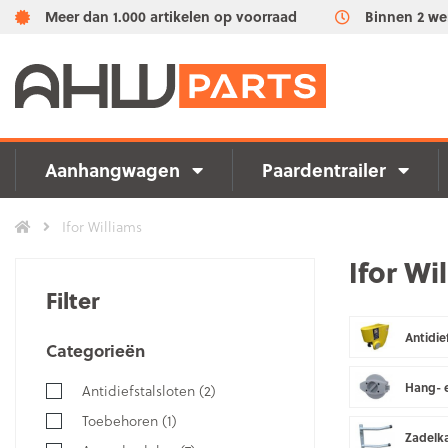
Meer dan 1.000 artikelen op voorraad
Binnen 2 we
Aanhangwagen
Paardentrailer
Ifor Williams
Ifor Wi
Filter
Antidie
Categorieën
Hang- e
Antidiefstalsloten
(2)
Toebehoren
(1)
Zadelk