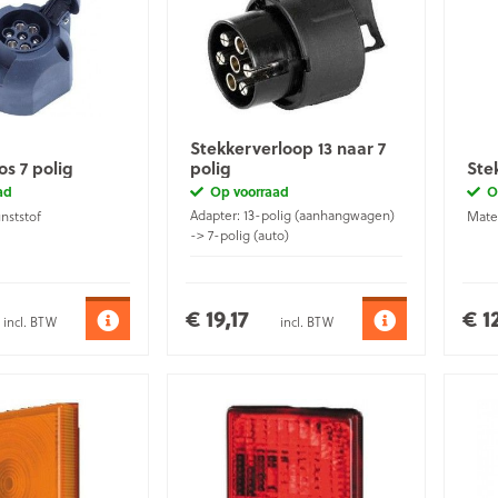
Stekkerverloop 13 naar 7
s 7 polig
polig
Ste
ad
Op voorraad
O
Adapter: 13-polig (aanhangwagen)
nststof
Mater
-> 7-polig (auto)
Materiaal
Kunststof
€ 19,17
€ 1
incl. BTW
incl. BTW