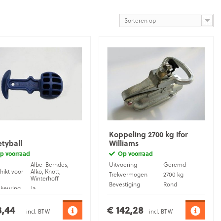
Sorteren op
Koppeling 2700 kg Ifor
etyball
Williams
p voorraad
Op voorraad
Albe-Berndes,
Uitvoering
Geremd
hikt voor
Alko, Knott,
Trekvermogen
2700 kg
Winterhoff
Bevestiging
Rond
keuring
Ja
Bevestigingsmaat
50 mm
iaal
Kunststof
Materiaal
Gietijzer
3,44
€ 142,28
incl. BTW
incl. BTW