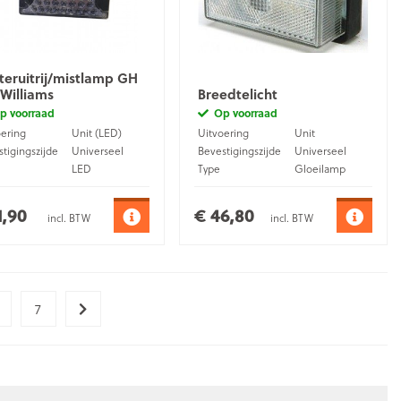
teruitrij/mistlamp GH
 Williams
Breedtelicht
p voorraad
Op voorraad
oering
Unit (LED)
Uitvoering
Unit
tigingszijde
Universeel
Bevestigingszijde
Universeel
LED
Type
Gloeilamp
uiting
Kabel
Aansluiting
Kabel
1,90
€ 46,80
incl. BTW
incl. BTW
7