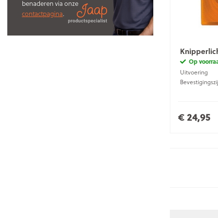
benaderen via onze
contactpagina
.
Knipperlic
Op voorra
Uitvoering
Bevestigingszi
€ 24,95