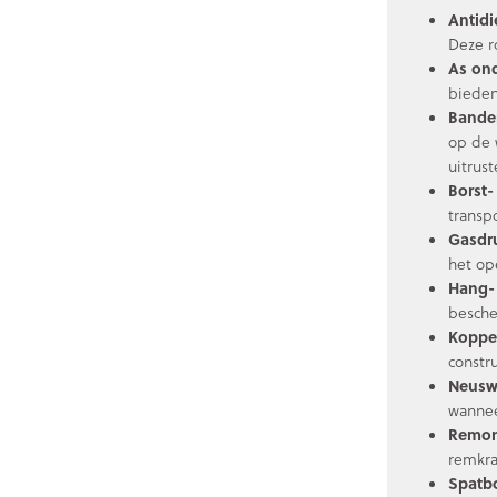
Antidi
Deze r
As on
bieden
Bande
op de 
uitrust
Borst-
transpo
Gasdr
het op
Hang- 
besche
Koppe
constru
Neusw
wannee
Remon
remkra
Spatb