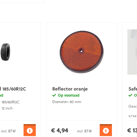
 185/60R12C
Reflector oranje
Saf
ad
Op voorraad
O
Diameter: 60 mm
185/60R12C
Gesc
12 inch
SCM 
Mater
€ 4,94
€ 1
incl. BTW
incl. BTW