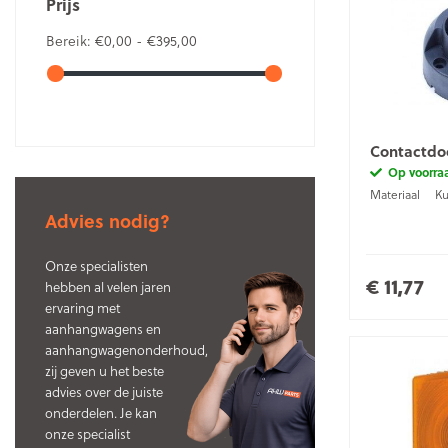
Prijs
Bereik:
€0,00 - €395,00
Contactdoo
Op voorra
Materiaal
Ku
Advies nodig?
Onze specialisten
€ 11,77
hebben al velen jaren
ervaring met
aanhangwagens en
aanhangwagenonderhoud,
zij geven u het beste
advies over de juiste
onderdelen. Je kan
onze specialist