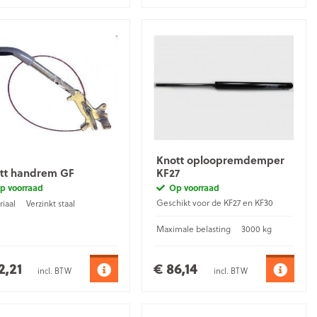
Knott oploopremdemper
tt handrem GF
KF27
p voorraad
Op voorraad
Geschikt voor de KF27 en KF30
iaal
Verzinkt staal
Maximale belasting
3000 kg
2,21
€ 86,14
incl. BTW
incl. BTW