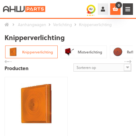
0
Aanhangwagen
Verlichting
Knipperverlichting
Knipperverlichting
Knipperverlichting
Mistverlichting
Refle
Producten
Sorteren op