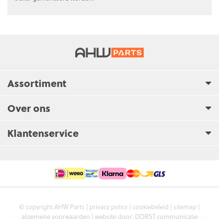
Assortiment
Over ons
Klantenservice
© copyright AHW Parts |
privacy policy
|
cookiebeleid
|
sitemap
|
algemene voorwaarden
| website door:
DORST communicatie