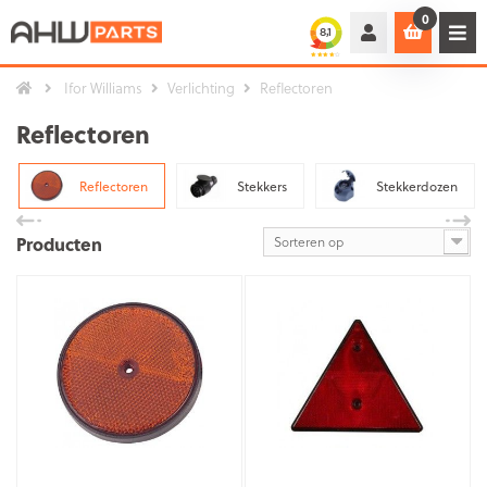
0
Ifor Williams
Verlichting
Reflectoren
Reflectoren
Reflectoren
Stekkers
Stekkerdozen
Producten
Sorteren op