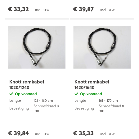
€ 33,32
€ 39,87
incl. BTW
incl. BTW
Knott remkabel
Knott remkabel
1020/1240
1420/1640
Op voorraad
Op voorraad
Lengte
121 - 130 cm
Lengte
161 - 170 cm
Schroefdraad 8
Schroefdraad 8
Bevestiging
Bevestiging
mm
mm
€ 39,84
€ 35,33
incl. BTW
incl. BTW