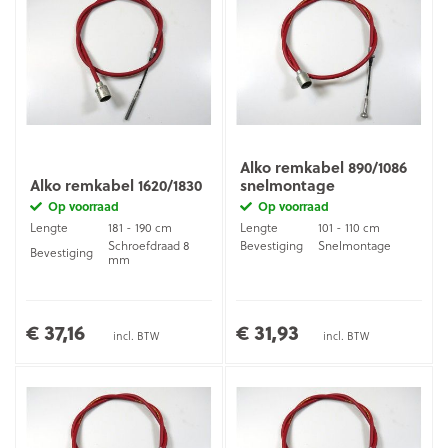
Alko remkabel 890/1086
Alko remkabel 1620/1830
snelmontage
Op voorraad
Op voorraad
Lengte
181 - 190 cm
Lengte
101 - 110 cm
Schroefdraad 8
Bevestiging
Snelmontage
Bevestiging
mm
€ 37,16
€ 31,93
incl. BTW
incl. BTW