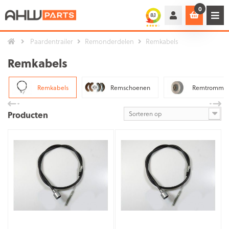
0
Paardentrailer
Remonderdelen
Remkabels
Remkabels
Remkabels
Remschoenen
Remtrommel
Producten
Sorteren op