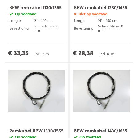
BPW remkabel 1130/1355
BPW remkabel 1230/1455
Op voorraad
Niet op voorraad
Lengte
131 - 140 cm
Lengte
141 - 150 cm
Schroefdraad 8
Schroefdraad 8
Bevestiging
Bevestiging
mm
mm
€ 33,35
€ 28,38
incl. BTW
incl. BTW
Remkabel BPW 1330/1555
BPW remkabel 1430/1655
Op voorraad
Op voorraad