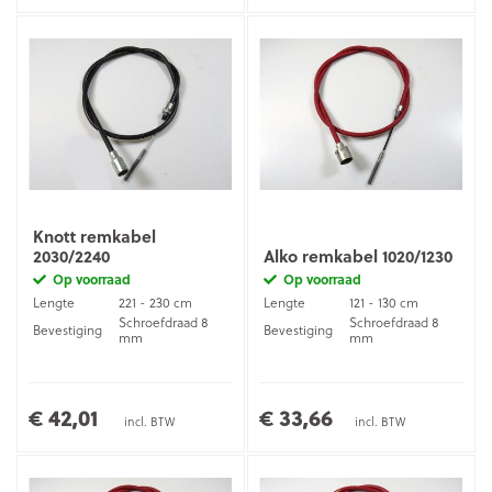
Knott remkabel
2030/2240
Alko remkabel 1020/1230
Op voorraad
Op voorraad
Lengte
221 - 230 cm
Lengte
121 - 130 cm
Schroefdraad 8
Schroefdraad 8
Bevestiging
Bevestiging
mm
mm
€ 42,01
€ 33,66
incl. BTW
incl. BTW