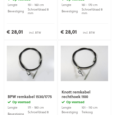
Lengte
151 - 160 cm
Lengte
161 - 170 cm
Schroefdraad 8
Schroefdraad 8
Bevestiging
Bevestiging
mm
mm
€ 28,01
€ 28,01
incl. BTW
incl. BTW
Knott remkabel
BPW remkabel 1530/1775
rechthoek 1100
Op voorraad
Op voorraad
Lengte
171 - 180 cm
Lengte
101 - 110 cm
Schroefdraad 8
Bevestiging
Trekoog
Bevestiging