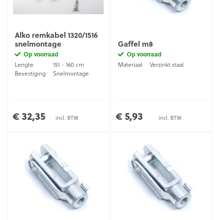
Alko remkabel 1320/1516
snelmontage
Gaffel m8
Op voorraad
Op voorraad
Lengte
151 - 160 cm
Materiaal
Verzinkt staal
Bevestiging
Snelmontage
€ 32,35
€ 5,93
incl. BTW
incl. BTW