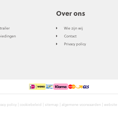
Over ons
trailer
Wie zijn wij
biedingen
Contact
Privacy policy
vacy policy
|
cookiebeleid
|
sitemap
|
algemene voorwaarden
| website