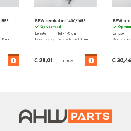
1555
BPW remkabel 1430/1655
BPW rem
Op voorraad
Op voo
Lengte
161 - 170 cm
Lengte
ad 8 mm
Bevestiging
Schroefdraad 8 mm
Bevestigin
€ 28,01
€ 30,4
incl. BTW