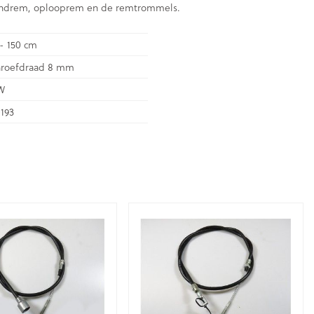
handrem, oplooprem en de remtrommels.
 - 150 cm
hroefdraad 8 mm
W
193