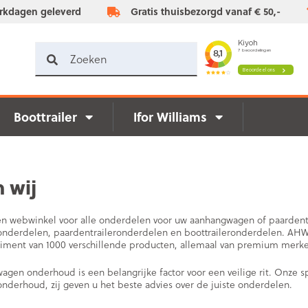
rkdagen geleverd
Gratis thuisbezorgd vanaf € 50,-
Boottrailer
Ifor Williams
n wij
en webwinkel voor alle onderdelen voor uw aanhangwagen of paardentr
derdelen, paardentraileronderdelen en boottraileronderdelen. AHW-P
iment van 1000 verschillende producten, allemaal van premium merken 
gen onderhoud is een belangrijke factor voor een veilige rit. Onze s
derhoud, zij geven u het beste advies over de juiste onderdelen.