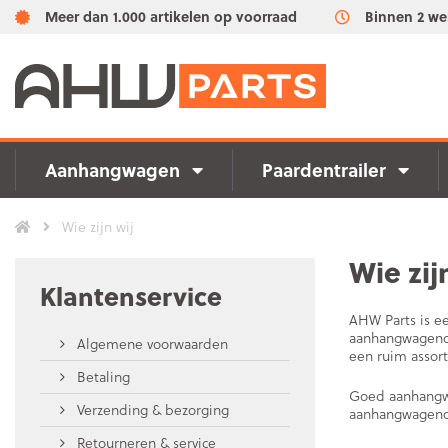
Meer dan 1.000 artikelen op voorraad
Binnen 2 we
Aanhangwagen
Paardentrailer
Wie zijn wij
Wie zij
Klantenservice
AHW Parts is e
aanhangwagenon
Algemene voorwaarden
een ruim assort
Betaling
Goed aanhangwa
Verzending & bezorging
aanhangwagenon
Retourneren & service