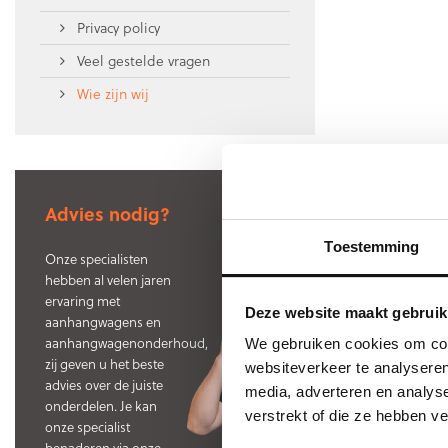
Privacy policy
Veel gestelde vragen
Wie zijn wij
Advies nodig?
Toestemming
Onze specialisten
hebben al velen jaren
ervaring met
Deze website maakt gebruik
aanhangwagens en
aanhangwagenonderhoud,
We gebruiken cookies om cont
zij geven u het beste
websiteverkeer te analyseren
advies over de juiste
media, adverteren en analys
onderdelen. Je kan
verstrekt of die ze hebben v
onze specialist
benaderen via onze