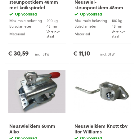
steunpootklem 48mm
Neuswiel-
met knikspindel
steunpootklem 48mm
Op voorraad
Op voorraad
Maximale belasting
200 kg
Maximale belasting
100 kg
Buisdiameter
48 mm
Buisdiameter
48 mm
Verzinkt
Verzinkt
Materiaal
Materiaal
staal
staal
€ 30,59
€ 11,10
incl. BTW
incl. BTW
Neuswielklem 60mm
Neuswielklem Knott tbv
Alko
Ifor Williams
Op voorraad
Op voorraad