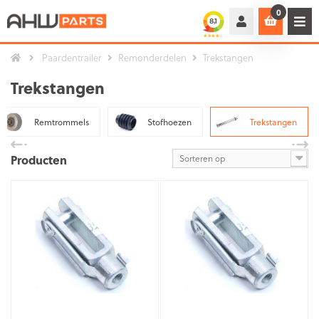
0
Paardentrailer
Remonderdelen
Trekstangen
Trekstangen
Remtrommels
Stofhoezen
Trekstangen
Producten
Sorteren op