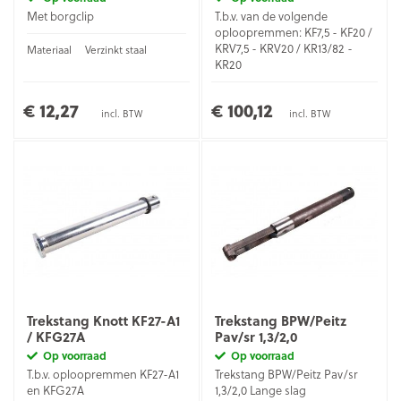
Met borgclip
T.b.v. van de volgende
oploopremmen: KF7,5 - KF20 /
KRV7,5 - KRV20 / KR13/82 -
Materiaal
Verzinkt staal
KR20
Materiaal
Staal
€ 12,27
€ 100,12
incl. BTW
incl. BTW
Trekstang Knott KF27-A1
Trekstang BPW/Peitz
/ KFG27A
Pav/sr 1,3/2,0
Op voorraad
Op voorraad
T.b.v. oploopremmen KF27-A1
Trekstang BPW/Peitz Pav/sr
en KFG27A
1,3/2,0 Lange slag