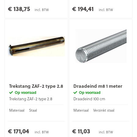
€ 138,75
€ 194,41
incl. BTW
incl. BTW
Trekstang ZAF-2 type 2.8
Draadeind m8 1 meter
Op voorraad
Op voorraad
Trekstang ZAF-2 type 2.8
Draadeind 100 cm
Materiaal
Staal
Materiaal
Verzinkt staal
€ 171,04
€ 11,03
incl. BTW
incl. BTW