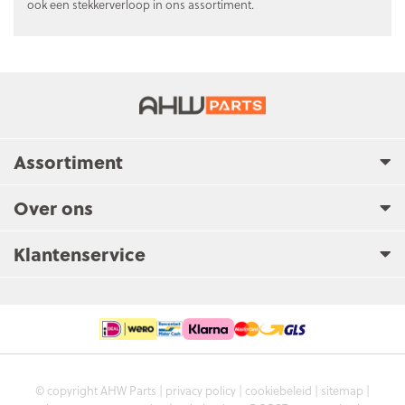
ook een stekkerverloop in ons assortiment.
Assortiment
Over ons
Klantenservice
© copyright AHW Parts |
privacy policy
|
cookiebeleid
|
sitemap
|