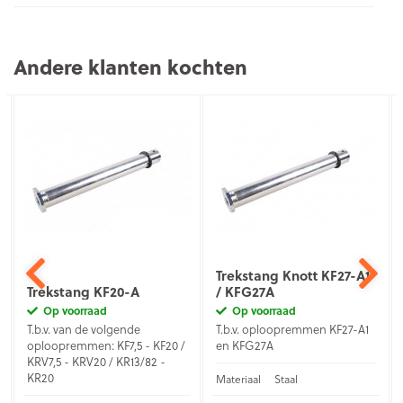
Andere klanten kochten
Trekstang Knott KF27-A1
Trekstang KF20-A
/ KFG27A
Op voorraad
Op voorraad
T.b.v. van de volgende
T.b.v. oploopremmen KF27-A1
oploopremmen: KF7,5 - KF20 /
en KFG27A
KRV7,5 - KRV20 / KR13/82 -
KR20
Materiaal
Staal