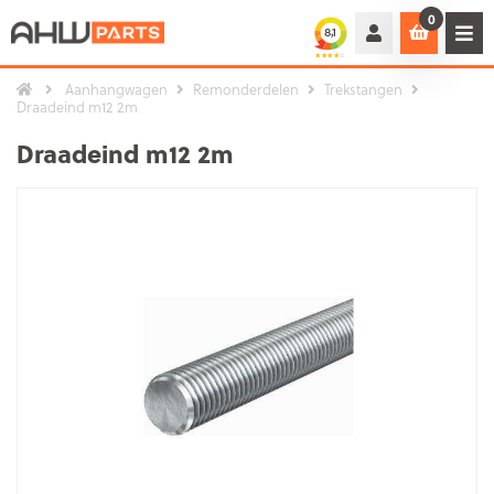
0
Aanhangwagen
Remonderdelen
Trekstangen
Draadeind m12 2m
Draadeind m12 2m