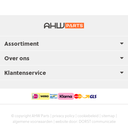
Assortiment
Over ons
Klantenservice
© copyright AHW Parts |
privacy policy
|
cookiebeleid
|
sitemap
|
algemene voorwaarden
| website door:
DORST communicatie