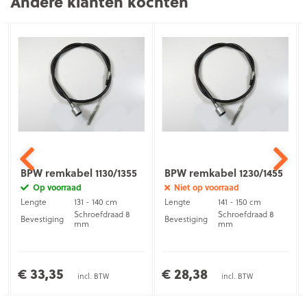
Andere klanten kochten
BPW remkabel 1130/1355
BPW remkabel 1230/1455
Op voorraad
Niet op voorraad
Lengte
131 - 140 cm
Lengte
141 - 150 cm
Schroefdraad 8
Schroefdraad 8
Bevestiging
Bevestiging
mm
mm
€ 33,35
€ 28,38
incl. BTW
incl. BTW