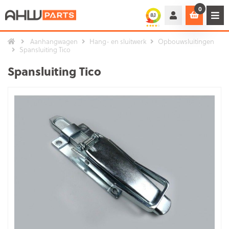
0
Aanhangwagen
Hang- en sluitwerk
Opbouwsluitingen
Spansluiting Tico
Spansluiting Tico