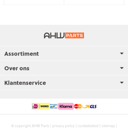
Assortiment
Over ons
Klantenservice
© copyright AHW Parts |
privacy policy
|
cookiebeleid
|
sitemap
|