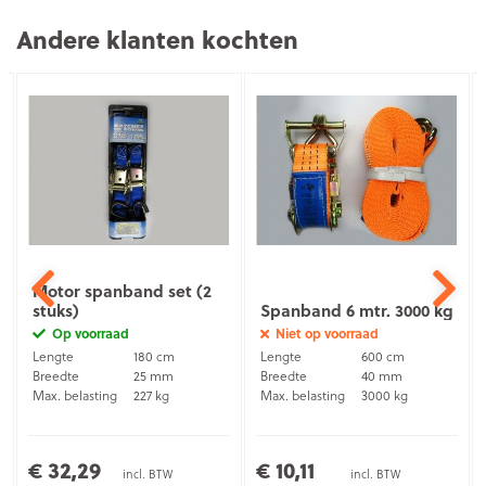
Andere klanten kochten
Motor spanband set (2
stuks)
Spanband 6 mtr. 3000 kg
Op voorraad
Niet op voorraad
Lengte
180 cm
Lengte
600 cm
Breedte
25 mm
Breedte
40 mm
Max. belasting
227 kg
Max. belasting
3000 kg
€ 32,29
€ 10,11
incl. BTW
incl. BTW