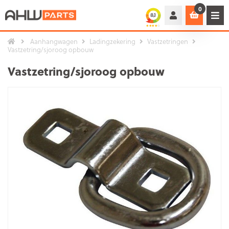
0
Aanhangwagen
Ladingzekering
Vastzetringen
Vastzetring/sjoroog opbouw
Vastzetring/sjoroog opbouw