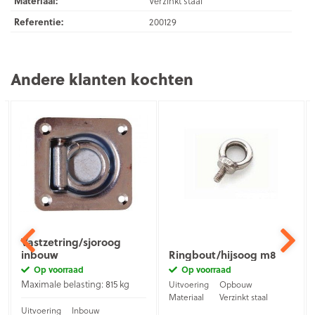
Materiaal:
Verzinkt staal
Referentie:
200129
Andere klanten kochten
Vastzetring/sjoroog
inbouw
Ringbout/hijsoog m8
Op voorraad
Op voorraad
Maximale belasting: 815 kg
Uitvoering
Opbouw
Materiaal
Verzinkt staal
Uitvoering
Inbouw