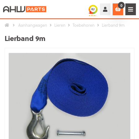
0
Aanhangwagen
Lieren
Toebehoren
Lierband 9m
Lierband 9m