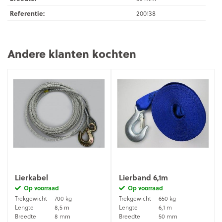
Referentie:
200138
Andere klanten kochten
Lierkabel
Lierband 6,1m
Op voorraad
Op voorraad
Trekgewicht
700 kg
Trekgewicht
650 kg
Lengte
8,5 m
Lengte
6,1 m
Breedte
8 mm
Breedte
50 mm