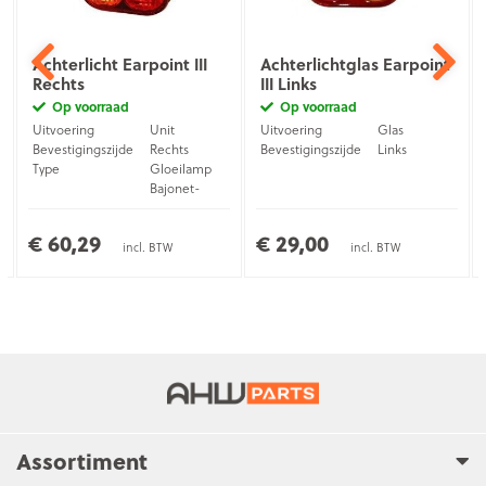
Achterlicht Earpoint III
Achterlichtglas Earpoint
Rechts
III Links
Op voorraad
Op voorraad
Uitvoering
Unit
Uitvoering
Glas
Bevestigingszijde
Rechts
Bevestigingszijde
Links
Type
Gloeilamp
Bajonet-
Aansluiting
stekker (5-
pins)
€ 60,29
€ 29,00
incl. BTW
incl. BTW
Assortiment