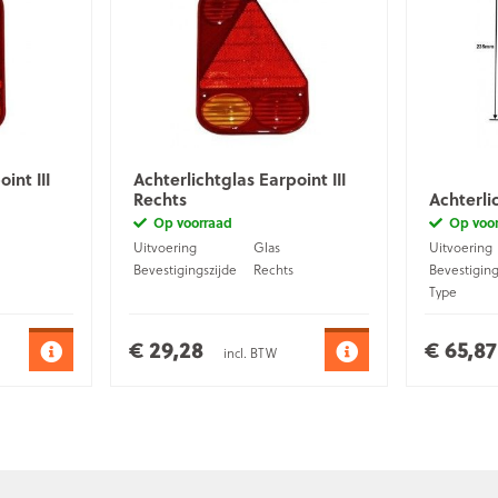
int III
Achterlichtglas Earpoint III
Rechts
Achterli
Op voorraad
Op voo
Uitvoering
Glas
Uitvoering
Bevestigingszijde
Rechts
Bevestiging
Type
Aansluiting
€ 29,28
€ 65,87
incl. BTW