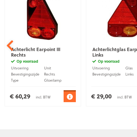
Achterlicht Earpoint III
Achterlichtglas Earpo
Rechts
Links
Op voorraad
Op voorraad
Uitvoering
Unit
Uitvoering
Glas
Bevestigingszijde
Rechts
Bevestigingszijde
Links
Type
Gloeilamp
Bajonet- stekker
Aansluiting
(5-pins)
€ 60,29
€ 29,00
incl. BTW
incl. BTW