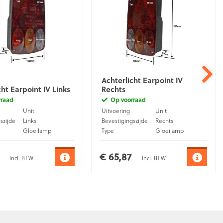
Achterlicht Earpoint IV
cht Earpoint IV Links
Rechts
rraad
Op voorraad
Unit
Uitvoering
Unit
szijde
Links
Bevestigingszijde
Rechts
Gloeilamp
Type
Gloeilamp
Bajonet- stekker
Bajonet- stekker
Aansluiting
(5-pins)
(5-pins)
€ 65,87
incl. BTW
incl. BTW