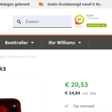
rkdagen geleverd
Gratis thuisbezorgd vanaf € 50,-
Boottrailer
Ifor Williams
glas Multipoint V Links
ks
€ 20,53
€ 24,84
incl. btw
Op voorraad