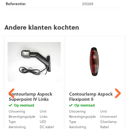
Referentie:
201269
Andere klanten kochten
Contourlamp Aspock
Contourlamp Aspock
Superpoint IV Links
Flexipoint II
Op voorraad
Op voorraad
Uitvoering
Unit
Uitvoering
Unit
Bevestigingszijde
Links
Bevestigingszijde
Universeel
Type
LED
Type
Gloeilamp
Aansluiting
DC kabel
Aansluiting
Kabel