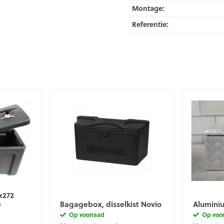
Montage:
Referentie:
x272
e
Bagagebox, disselkist Novio
Alumini
Op voorraad
Op voo