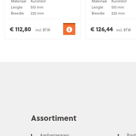
Materiaal
Kunststof
Materiaal
Kunststof
Lengte
510 mm
Lengte
510 mm
Breedte
220 mm
Breedte
220 mm
Hoogte
272 mm
Hoogte
272 mm
Montage
Opbouw
Montage
Opbouw
€ 112,80
€ 126,44
incl. BTW
incl. BTW
Assortiment
Aanhangwagen
Boot