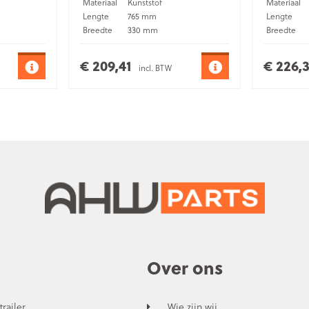
Materiaal
Kunststof
Materiaal
Lengte
765 mm
Lengte
Breedte
330 mm
Breedte
Hoogte
370 mm
Hoogte
Montage
Opbouw
Montage
€ 209,41
€ 226,
incl. BTW
Over ons
trailer
Wie zijn wij