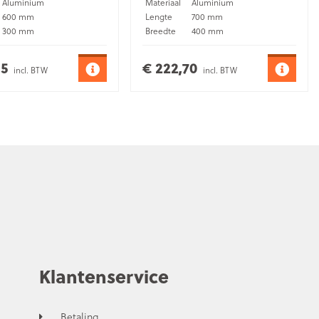
Aluminium
Materiaal
Aluminium
600 mm
Lengte
700 mm
300 mm
Breedte
400 mm
300 mm
Hoogte
450 mm
Opbouw
Montage
Opbouw
35
€ 222,70
incl. BTW
incl. BTW
Klantenservice
Betaling