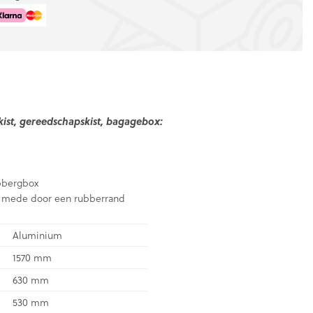
kist, gereedschapskist, bagagebox:
l
opbergbox
ht mede door een rubberrand
Aluminium
1570 mm
630 mm
530 mm