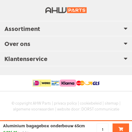
Assortiment
Over ons
Klantenservice
© copyright AHW Parts |
privacy policy
|
cookiebeleid
|
sitemap
|
algemene voorwaarden
| website door:
DORST communicatie
Aluminium bagagebox onderbouw 65cm