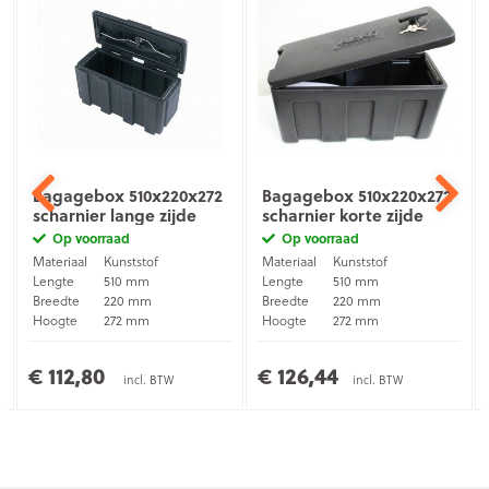
Bagagebox 510x220x272
Bagagebox 510x220x272
scharnier lange zijde
scharnier korte zijde
Op voorraad
Op voorraad
Materiaal
Kunststof
Materiaal
Kunststof
Lengte
510 mm
Lengte
510 mm
Breedte
220 mm
Breedte
220 mm
Hoogte
272 mm
Hoogte
272 mm
Montage
Opbouw
Montage
Opbouw
€ 112,80
€ 126,44
incl. BTW
incl. BTW